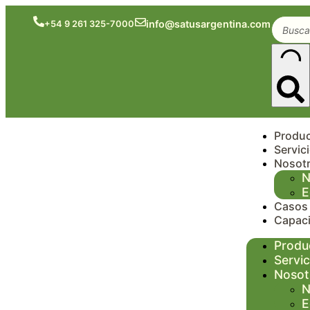
info@satusargentina.com
+54 9 261 325-7000
Produ
Servic
Nosot
N
E
Casos 
Capaci
Produ
Servic
Nosot
N
E