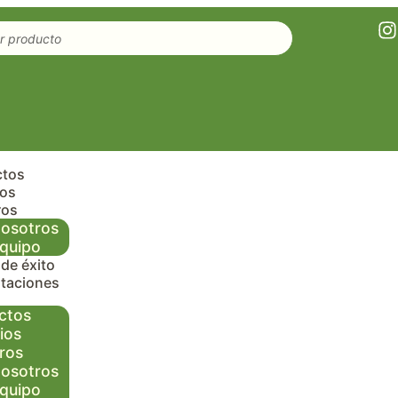
ctos
ios
ros
osotros
quipo
de éxito
taciones
ctos
ios
ros
osotros
quipo